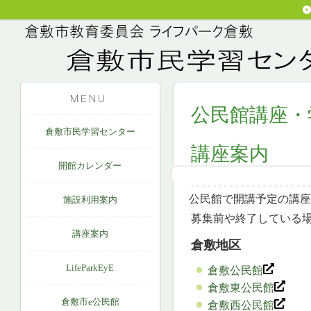
公民館講座・
倉敷市民学習センター
講座案内
開館カレンダー
公民館で開講予定の講座
施設利用案内
募集前や終了している
講座案内
倉敷地区
LifeParkEyE
倉敷公民館
倉敷東公民館
倉敷市e公民館
倉敷西公民館