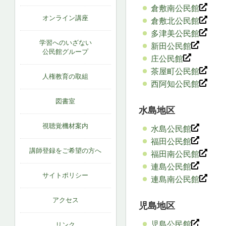
倉敷南公民館
オンライン講座
倉敷北公民館
多津美公民館
学習へのいざない
新田公民館
公民館グループ
庄公民館
茶屋町公民館
人権教育の取組
西阿知公民館
図書室
水島地区
視聴覚機材案内
水島公民館
福田公民館
講師登録をご希望の方へ
福田南公民館
連島公民館
サイトポリシー
連島南公民館
アクセス
児島地区
児島公民館
リンク