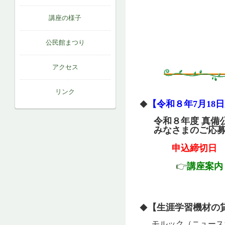
講座の様子
TEL ０
FAX ０
公民館まつり
アクセス
リンク
【令和８年7月18
◆
令和８年度 真備
みなさまのご応募
申込締切日
👉
講座案内
【生涯学習機材の
◆
モルック（ニュース