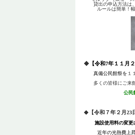
貸出の申込方法は、
ルールは簡単！幅
◆
【令和7年１１月
真備公民館祭を
１
多くの皆様にご来館
公民
【令和７年２月23
◆
施設使用料の変更
近年の光熱費上