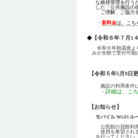
な維持管理を行うため
した「公共施設の使用
ご理解、ご協力を
・
新料金
は、こち
【令和６年７月1
◆
令和６年秋講座より
みが全館で受付可能
【令和５年5月9日
施設の利用条件は廃
詳細は、こ
・
【お知らせ】
モバイル Wi-Fi
公民館の貸館利用の方
使用を希望される場
を行ってください