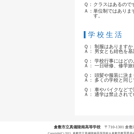
Ｑ：
クラスはあるので
Ａ：
単位制ではありま
す。
学 校 生 活
Ｑ：
制服はありますか
Ａ：
男女とも紺色を基
Ｑ：
学校行事にはどの
Ａ：
一日研修、修学旅
Ｑ：
頭髪や服装に決ま
Ａ：
多くの学校と同じ
Ｑ：
車やバイクなどで
Ａ：
通学は禁止されて
倉敷市立真備陵南高等学校
〒710-1301 倉敷市
Copyright(C) 2015, 倉敷市立真備陵南高等学校＆倉敷市教育委