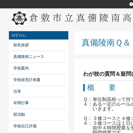
真備陵南Ｑ＆
校長挨拶
真備陵南ニュース
学校案内
わが校の質問＆疑問
学校経営計画書
概 要
沿革
Ｑ：
単位制高校って何
年間行事
Ａ：
ある一定のルール
いきます。
部活動
Ｑ：
３修コースと４修
Ａ：
３修コースは１日
学校自己評価
前中４時間授業を
時間授業です。