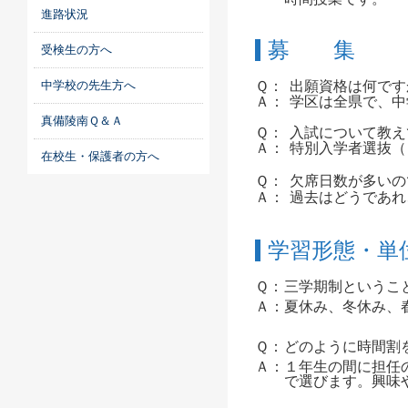
進路状況
募 集
受検生の方へ
中学校の先生方へ
Ｑ：
出願資格は何です
Ａ：
学区は全県で、中
真備陵南Ｑ＆Ａ
Ｑ：
入試について教え
Ａ：
特別入学者選抜（
在校生・保護者の方へ
Ｑ：
欠席日数が多いの
Ａ：
過去はどうであれ
学習形態・単
Ｑ：
三学期制というこ
Ａ：
夏休み、冬休み、
Ｑ：
どのように時間割
Ａ：
１年生の間に担任
で選びます。興味