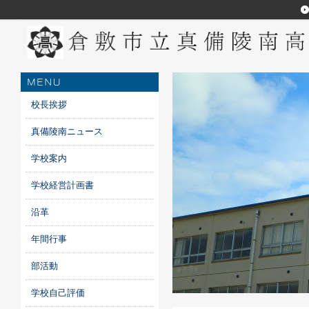
校長挨拶
真備陵南ニュース
学校案内
学校経営計画書
沿革
年間行事
部活動
学校自己評価