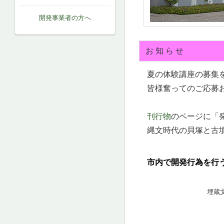
開発事業者の方へ
お 知 ら せ
夏の体験講座の募集を
皆様奮ってのご応募
刊行物
のページに「発
縄文時代の貝塚と古墳
市内で開発行為を行う
埋蔵