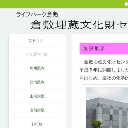
施 設 概 要
トップページ
倉敷埋蔵文化財センタ
利用案内
平成５年に開館しまし
をはじめ、遺物の化学
館内案内
主催講座
出前講座
刊行物