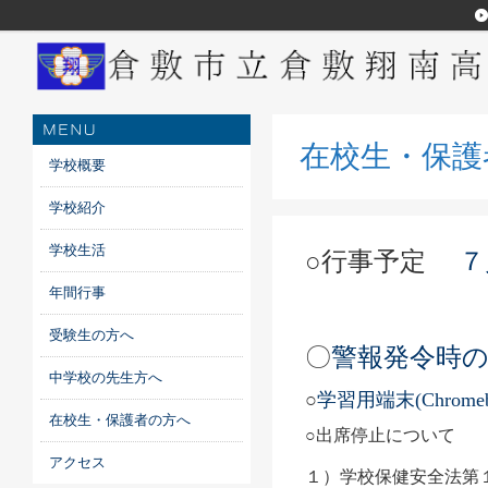
在校生・保護
学校概要
学校紹介
学校生活
○行事予定
７
年間行事
受験生の方へ
〇
警報発令時
中学校の先生方へ
○
学習用端末(Chro
在校生・保護者の方へ
○出席停止について
アクセス
１）学校保健安全法第