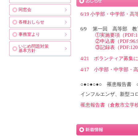
同窓会
6/19 小学部・中学部・高
各種おしらせ
6/9 第一回 高等部 
事務室より
①実施要項（PDF:10
②申込書（PDF:96.
いじめ問題対策
③記録表（PDF:120
基本方針
4/21 ボランティア募集につ
4/17 小学部・中学部・高
○●○●○●○ 罹患報告書 ○
インフルエンザ、新型コ
罹患報告書（倉敷市立学