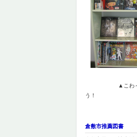
▲こわ～い
う！
倉敷市推薦図書