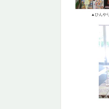
▲ひ
▲野菜を食