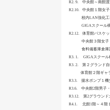
R2. 9. 中央館～南
R2.10. 中央館１階
校内LAN強化工
GIGAスクール構想
R2.12. 体育館バ
中央館３階女子ト
食料備蓄庫倉庫
R3. 1. GIGAス
R3. 2. 第２グラン
体育館２階ギャラリ
R3.3. 揚水ポンプ１
R3.6. 中央館2階男
R3.12. 第2グラウ
R4.1. 北館1階～