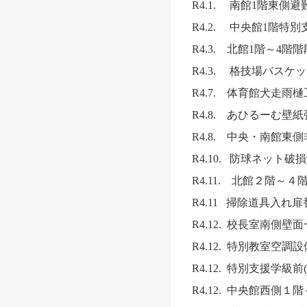
R4.1. 南館1階東
R4.2. 中央館1階
R4.3. 北館1階～4
R4.3. 格技場バス
R4.7. 体育館犬走雨
R4.8. あひるーむ壁
R4.8. 中央・南館
R4.10. 防球ネット
R4.11. 北館２階～
R4.11 掃除道具入れ扉替え
R4.12. 校長室南側
R4.12. 特別教室空調
R4.12. 特別支援学
R4.12. 中央館西側