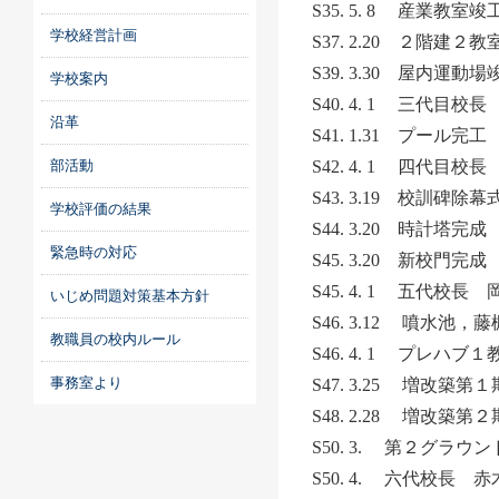
S35. 5. 8 産業教室
学校経営計画
S37. 2.20 ２階建２
S39. 3.30 屋内運動場
学校案内
S40. 4. 1 三代目
沿革
S41. 1.31 プール完工
部活動
S42. 4. 1 四代目
S43. 3.19 校訓碑除幕
学校評価の結果
S44. 3.20 時計塔完成
緊急時の対応
S45. 3.20 新校門完成
S45. 4. 1 五代校
いじめ問題対策基本方針
S46. 3.12 噴水池，
教職員の校内ルール
S46. 4. 1 プレハブ
事務室より
S47. 3.25 増
S48. 2.28 増改
S50. 3. 第２グラウ
S50. 4. 六代校長 