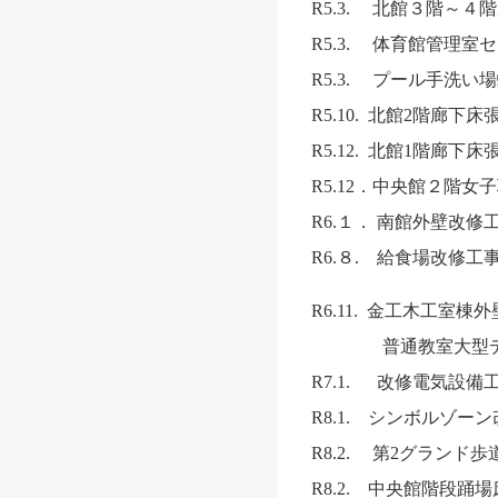
R5.3. 北館３階～４
R5.3. 体育館管理
R5.3. プール手洗い
R5.10. 北館2階廊下
R5.12. 北館1階廊
R5.12．中央館２階
R6.１． 南館外壁改修
R6.８. 給食場改修工
R6.11. 金工木工室
普通教室大型ディ
R7.1. 改修電気設
R8.1. シンボルゾー
R8.2. 第2グランド
R8.2. 中央館階段踊