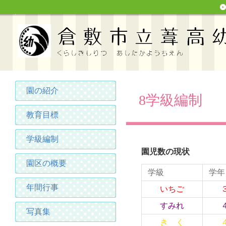
園の紹介
8学級編制
教育目標
学級編制
園児数の現状
園区の概要
学級
年間行事
いちご
すみれ
写真集
き く