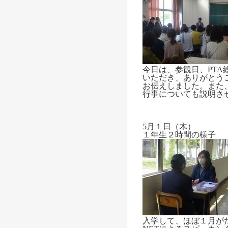
今日は、参観日、PT
いただき、ありがとう
お伝えしました。また
行事についても説明さ
5月１日（木）
１年生２時間の様子
入学して、ほぼ１月が