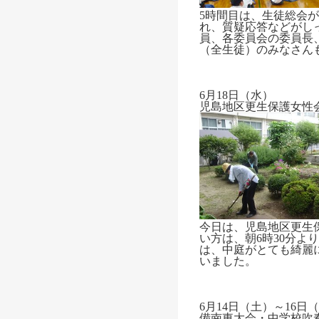
5時間目は、生徒総会
れ、質疑応答などがし
員、各委員会の委員長
（全生徒）のみなさん
6月18日（水）
児島地区更生保護女性
今日は、
児島地区更生
い方は、朝6時30分
は、中庭がとても綺麗
いました。
6月14日（土）～16日
備南東大会・中学校吹