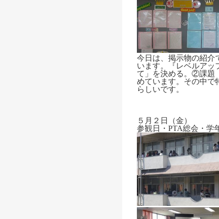
今日は、掲示物の紹介
います。
『レベルアッ
て」を決める。②課題
めています。その中で
らしいです。
５月２日（金）
参観日・PTA総会・学