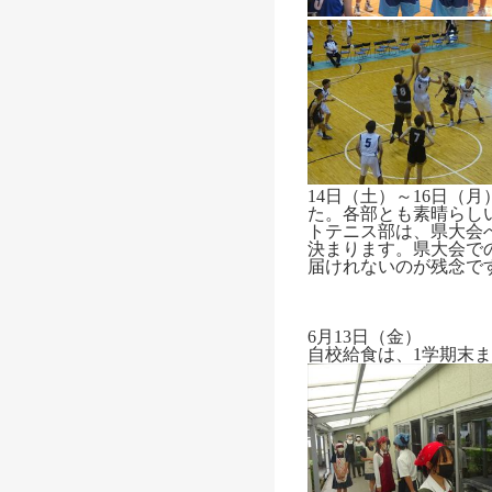
14日（土）～16日（
た。各部とも素晴らし
トテニス部は、県大会
決まります。県大会で
届けれないのが残念で
6月13日（金）
自校給食は、1学期末