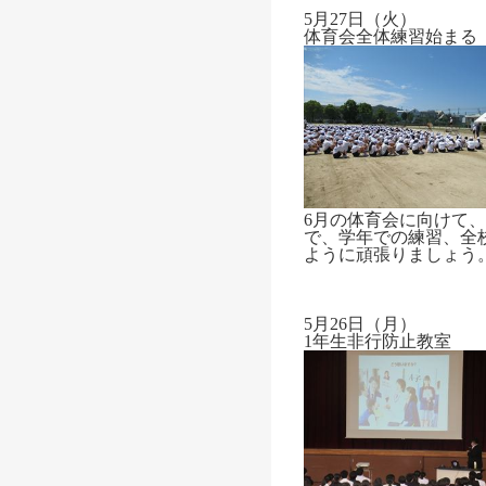
5月27日（火）
体育会全体練習始まる
6月の体育会に向けて
で、学年での練習、全
ように頑張りましょう
5月26日（月）
1年生非行防止教室