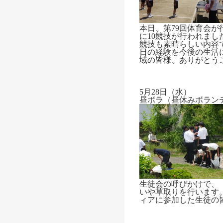
本日、第79回体育会
に10競技が行われま
競技も素晴らしい内容
日の経験を今後の生活
域の皆様、ありがとう
5月28日（水）
昼ボラ（昼休みボラン
生徒会の呼びかけで、
いや草取りを行います
ィアに参加した生徒の