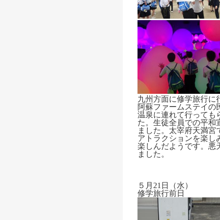
九州方面に修学旅行に
阿蘇ファームステイの
温泉に連れて行っても
た。生徒全員での平和
ました。太宰府天満宮で
アトラクションを楽し
楽しんだようです。悪
ました。
５月21日（水）
修学旅行前日