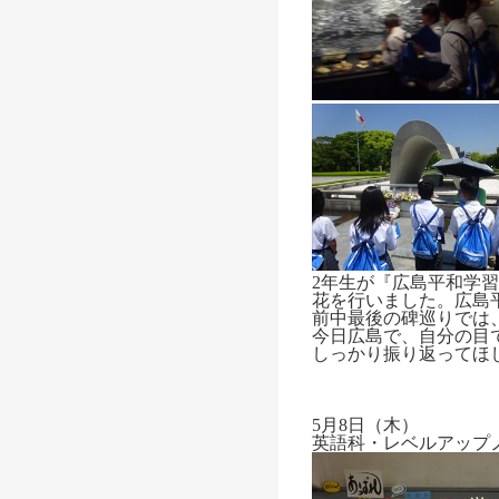
2年生が『広島平和学
花を行いました。広島
前中最後の碑巡りでは
今日広島で、自分の目
しっかり振り返ってほ
5月8日（木）
英語科・レベルアップ