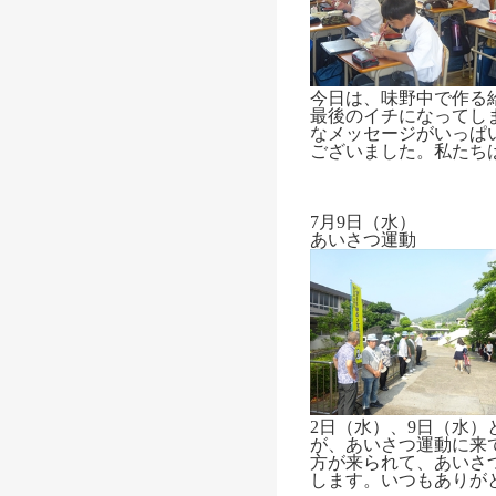
今日は、味野中で作る
最後のイチになってし
なメッセージがいっぱ
ございました。私たち
7月9日（水）
あいさつ運動
2日（水）、9日（水
が、あいさつ運動に来
方が来られて、あいさ
します。いつもありが