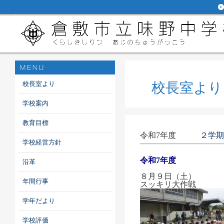
校長室より
校長室よ
学校案内
教育目標
令和7年度
２学期
学校経営方針
令和7年度
沿革
８月９日（土）
年間行事
スッキリ大作戦
学年だより
学校評価