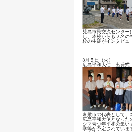
児島市民交流センター
し、本校からも２名の
校の生徒がインタビュ
8月５日（火）
広島平和大使 出発式
倉敷市の代表として、
広島平和大使となった
シマ青少年平和の集い
学等が予定されていま