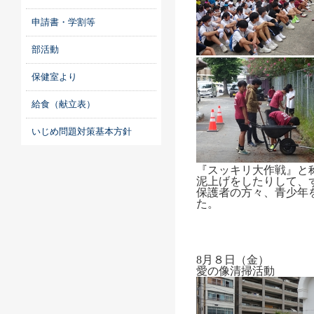
申請書・学割等
部活動
保健室より
給食（献立表）
いじめ問題対策基本方針
『スッキリ大作戦』と
泥上げをしたりして、
保護者の方々、青少年
た。
8月８日（金）
愛の像清掃活動