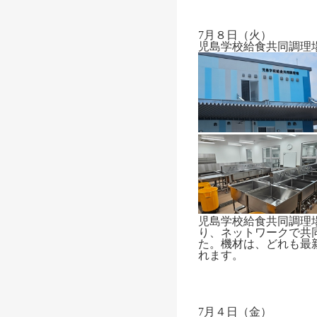
7月８日（火）
児島学校給食共同調理
児島学校給食共同調理
り、
ネットワークで
共
た。機材は、どれも最
れます。
7月４日（金）