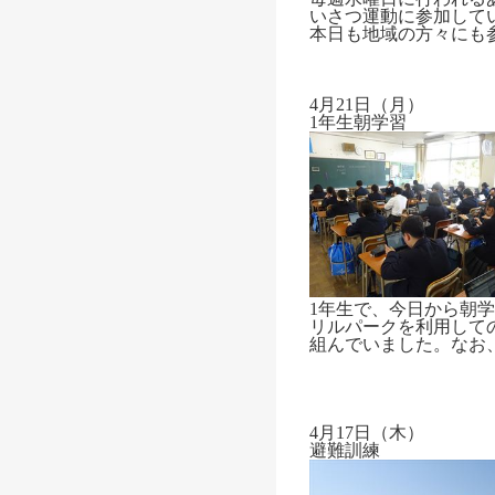
いさつ運動に参加して
本日も地域の方々にも
4月21日（月）
1年生朝学習
1年生で、今日から朝
リルパークを利用して
組んでいました。なお
4月17日（木）
避難訓練