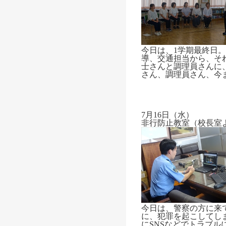
今日は、1学期最終日
導、交通担当から、そ
士さんと調理員さんに
さん、調理員さん、今
7月16日（水）
非行防止教室（校長室
今日は、警察の方に来
に、犯罪を起こしてし
にSNSなどでトラブ