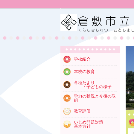
学校紹介
本校の教育
各種たより
・子どもの様子
学力の状況と今後の取
組
教育
評価
いじめ問題対策
基本方針