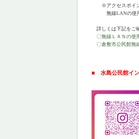
※アクセスポイン
無線LANの使用
詳しくは下記をご
〇無線ＬＡＮの使用に
〇倉敷市公民館無線
■ 水島公民館イ