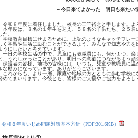
～今日来てよかった 明日も来たい
令和８年度に着任しました、校長の三竿裕之と申します。よ
本年度は、８名の１年生を迎え、５８名の子供たち、２５名
した。
学校教育目標にせまるために、上記のようなキャッチフレー
しく学習や生活に励むことができるよう、みんなで知恵や力を
ようにしたいと考えています。
一日の学校生活の中で、児童にも教職員にも、何か１つ、楽
と、うれしかったことがあり、明日への意欲につながるよう頑
保護者の皆様、地域の皆様には、いつも、児童や教職員に温
きな励みになっています。ありがとうございます。
これからも、より一層、家庭や地域の方とともに歩む学校に
努めてまいります。今後とも、皆様のご支援やご協力をよろし
令和８年度いじめ問題対策基本方針（PDF:301.6KB）