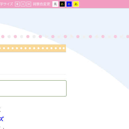
く
ズ
く」