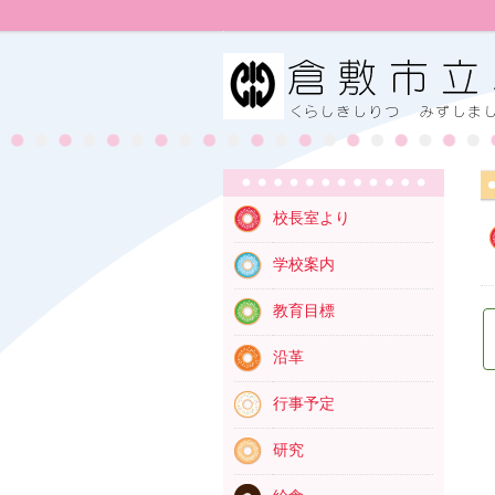
校長室より
学校案内
教育目標
沿革
行事
予定
研究