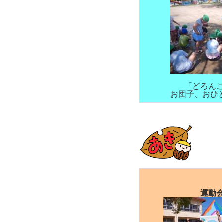
「どろん
お団子、おひ
運動