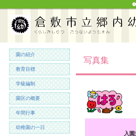
園の紹介
写真集
教育目標
学級編制
園区の概要
年間行事
幼稚園の一日
入園