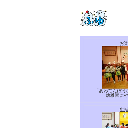
お
「あわてんぼう
幼稚園に
生