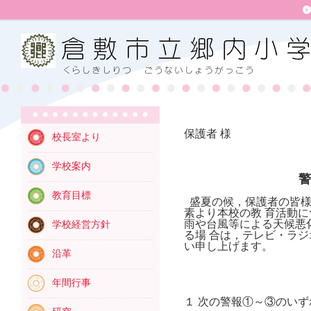
令和４
保護者 様
校長室より
倉敷
校 
学校案内
警
教育目標
盛夏の候，保護者の皆様
素より本校の教 育活動
雨や台風等による天候悪
学校経営方針
る場 合は，テレビ・ラ
い申し上げます。
沿革
年間行事
１ 次の警報①～③のい