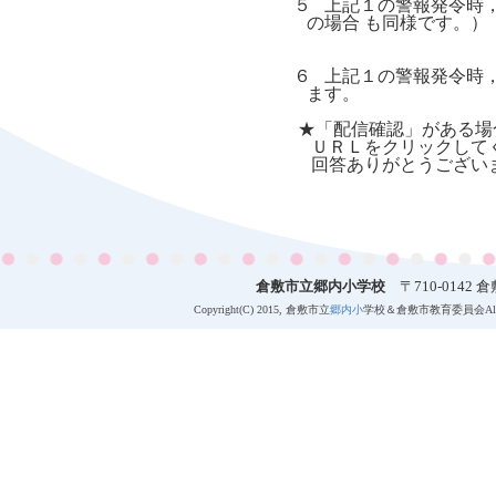
５ 上記１の警報発令時
の場合 も同様です。）
６ 上記１の警報発令時
ます。
★「配信確認」がある場
ＵＲＬをクリックしてく
回答ありがとうございま
倉敷市立郷内小学校
〒710-0142 倉敷
Copyright(C) 2015, 倉敷市立
郷内小
学校＆倉敷市教育委員会All 