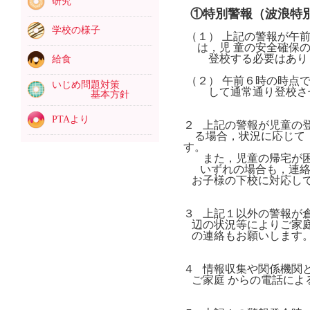
研究
①特別警報（波浪特別
学校の様子
（１） 上記の警報が午
は，児 童の安全確保の
登校する必要はありませ
給食
（２） 午前６時の時点
いじめ問題対策
して通常通り登校させ
基本方針
PTAより
２ 上記の警報が児童の
る場合，状況に応じて
す
また，児童の帰宅が困
いずれの場合も，連絡は
お子様の下校に対応して
３ 上記１以外の警報が
辺の状況等によりご家庭
の連絡もお願いします
４ 情報収集や関係機関
ご家庭 からの電話によ