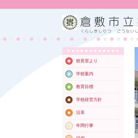
校長室より
学校案内
教育目標
学校経営方針
沿革
年間行事