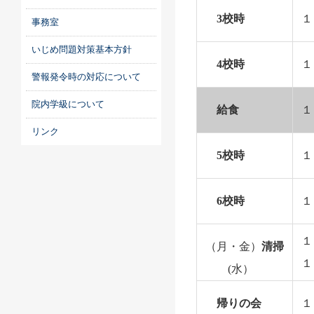
3校時
１
事務室
いじめ問題対策基本方針
4校時
１
警報発令時の対応について
院内学級について
給食
１
リンク
5校時
１
6校時
１
１
（月・金）
清掃
１
(水）
帰りの会