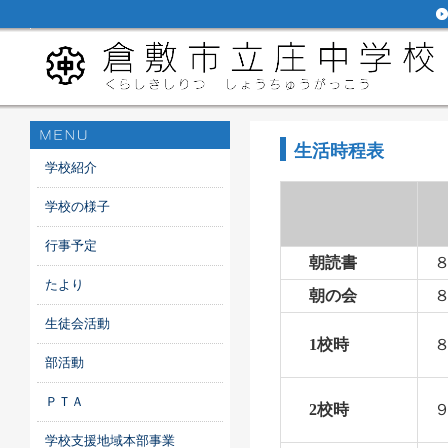
生活時程表
学校紹介
学校の様子
行事予定
朝読書
たより
朝の会
８
生徒会活動
1校時
８
部活動
ＰＴＡ
2校時
９
学校支援地域本部事業