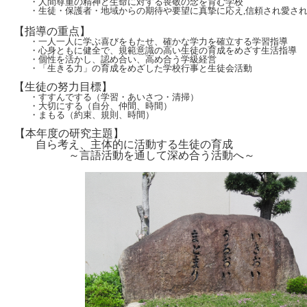
・人間尊重の精神と生命に対する畏敬の念を育む学校
・生徒・保護者・地域からの期待や要望に真摯に応え,信頼され愛され
【指導の重点】
・一人一人に学ぶ喜びをもたせ、確かな学力を確立する学習指導
・心身ともに健全で、規範意識の高い生徒の育成をめざす生活指導
・個性を活かし、認め合い、高め合う学級経営
・「生きる力」の育成をめざした学校行事と生徒会活動
【生徒の努力目標】
・すすんでする（学習・あいさつ・清掃）
・大切にする（自分、仲間、時間）
・まもる（約束、規則、時間）
【本年度の研究主題】
自ら考え、主体的に活動する生徒の育成
～言語活動を通して深め合う活動へ～