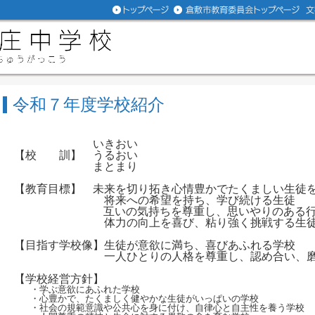
令和７年度学校紹介
いきおい
【校 訓】 うるおい
まとまり
【教育目標】 未来を切り拓き心情豊かでたくましい生徒
将来への希望を持ち、学び続ける生徒
互いの気持ちを尊重し、思いやりのある
体力の向上を喜び、粘り強く挑戦する生
【目指す学校像】生徒が意欲に満ち、喜びあふれる学校
一人ひとりの人格を尊重し、認め合い、磨き
【学校経営方針】
・学ぶ意欲にあふれた学校
・心豊かで、たくましく健やかな生徒がいっぱいの学校
・社会の規範意識や公共心を身に付け、自律心と自主性を養う学校